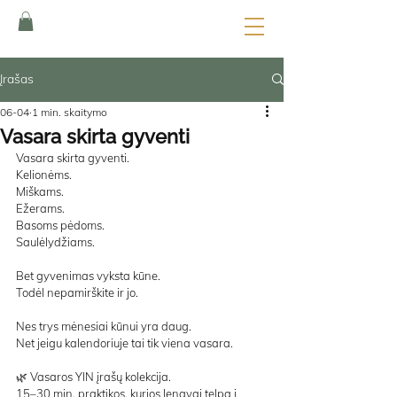
Įrašas
06-04
1 min. skaitymo
Vasara skirta gyventi
Vasara skirta gyventi.
Kelionėms.
Miškams.
Ežerams.
Basoms pėdoms.
Saulėlydžiams.
Bet gyvenimas vyksta kūne.
Todėl nepamirškite ir jo.
Nes trys mėnesiai kūnui yra daug.
Net jeigu kalendoriuje tai tik viena vasara.
🌿 Vasaros YIN įrašų kolekcija.
15–30 min. praktikos, kurios lengvai telpa į 