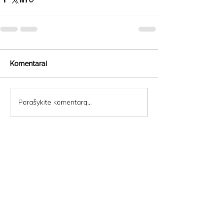
Komentarai
Parašykite komentarą...
STOVYKLA
YIN JOGA
E-PARDUOTUVĖ
INNERDANCE
KONTAKTAI