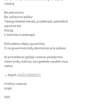
vasarą.
Be planavimo.
Be važiavimo kažkur.
Tiesiog išsitiesti kilimėlį, prasitempti, pamaitinti 
sąnarius bei 
fasciją.
Ir leisti kūnui atsikvėpti.
Kad judesys tilptų į gyvenimą.
O ne gyvenimas būtų derinamas prie judesio.
Iki pirmadienio galioja vasaros pasiūlymas 
visam įrašų rinkiniui, kurį galėsite naudoti visus 
metus.
→ Įsigyti:
 ĮRAŠŲ RINKINYS
Gražios vasaros,
Jurga
XXX