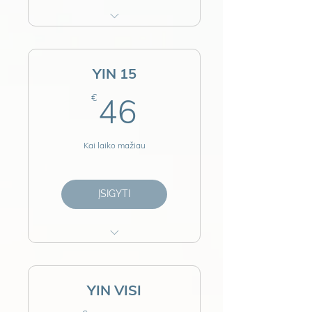
6 x 30 min. praktikos.
Lėti tempimai, kvėpavimas ir
atsipalaidavimas.
YIN 15
Kai neturi valandos, bet nori
46€
skirti laiko sau.
€
46
Puikiai papildo ilgesnes YIN
sesijas.
Kai laiko mažiau
Prieiga visam laikui.
Vienkartinis mokestis.
ĮSIGYTI
7 x15 min. praktikos.
Meditacija, tempimai ir
kvėpavimas viename.
YIN VISI
Tinka kūno ir proto poilsiui bet