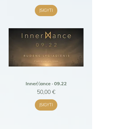
ĮSIGYTI
Innerᛞance · 09.22
Kaina
50,00 €
ĮSIGYTI