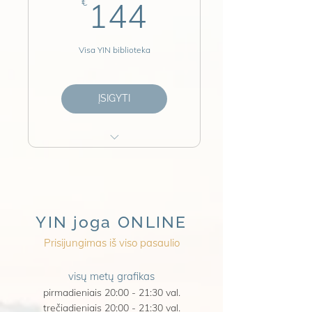
144€
kuriuo paros metu.
€
144
Trumpa ir efektyvu.
Prieiga visam laikui.
Visa YIN biblioteka
Vienkartinis mokestis.
ĮSIGYTI
Visi YIN įrašai.
15, 30 ir 60 min. praktikos.
Visi ritmai vienoje bibliotekoje.
Viso 16 praktikų.
YIN joga ONLINE
Prieiga visam laikui.
Prisijungimas iš viso pasaulio​
Vienkartinis mokestis.
visų metų grafikas
pirmadieniais 20:00 - 21:30 val.
trečiadieniais 20:00 - 21:30 val.