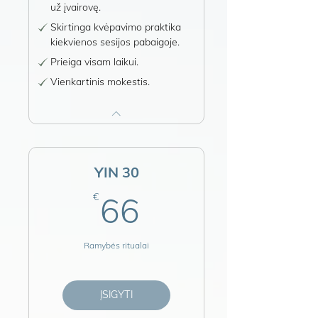
už įvairovę.
Skirtinga kvėpavimo praktika
kiekvienos sesijos pabaigoje.
Prieiga visam laikui.
Vienkartinis mokestis.
YIN 30
66€
€
66
Ramybės ritualai
ĮSIGYTI