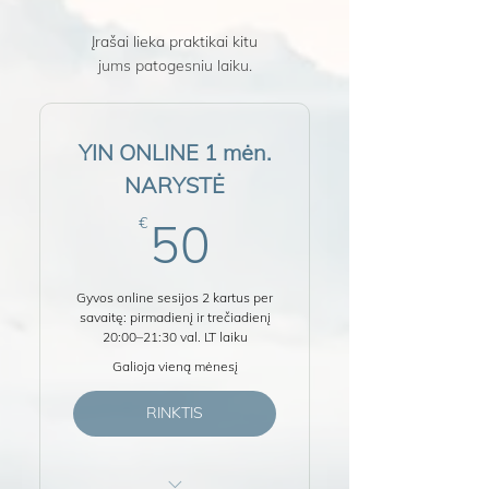
Įrašai lieka praktikai kitu
jums patogesniu laiku.
YIN ONLINE 1 mėn.
NARYSTĖ
50€
€
50
Gyvos online sesijos 2 kartus per
savaitę: pirmadienį ir trečiadienį
20:00–21:30 val. LT laiku
Galioja vieną mėnesį
RINKTIS