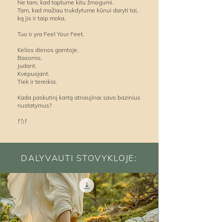
Ne tam, kad taptume kitu žmogumi.
Tam, kad mažiau trukdytume kūnui daryti tai,
ką jis ir taip moka.
Tuo ir yra Feel Your Feet.
Kelios dienos gamtoje.
Basomis.
Judant.
Kvėpuojant.
Tiek ir tereikia.
Kada paskutinį kartą atnaujinai savo bazinius
nustatymus?
ᚠᚢᚠ​​
DALYVAUTI STOVYKLOJE: