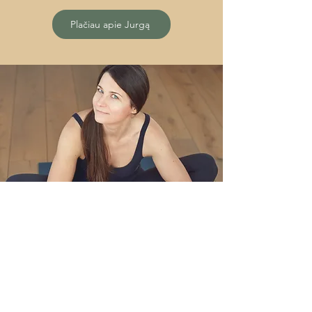
Plačiau apie Jurgą
Šarūnas Žagaras