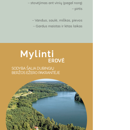
– stovėjimas ant vinių (pagal norą)
– pirtis
– Vanduo, saulė, miškas, pievos
– Gardus maistas ir lėtas laikas
Mylinti
ERDVĖ
SODYBA ŠALIA DUBINGIŲ
BERŽOS EŽERO PAKRANTĖJE