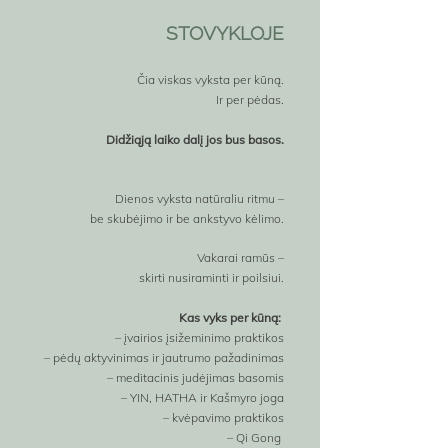
STOVYKLOJE
Čia viskas vyksta per kūną.
Ir per pėdas.
Didžiąją laiko dalį jos bus basos.
Dienos vyksta natūraliu ritmu –
be skubėjimo ir be ankstyvo kėlimo.
Vakarai ramūs –
skirti nusiraminti ir poilsiui.
Kas vyks per kūną:
– įvairios įsižeminimo praktikos
– pėdų aktyvinimas ir jautrumo pažadinimas
– meditacinis judėjimas basomis
– YIN, HATHA ir Kašmyro joga
– kvėpavimo praktikos
– Qi Gong