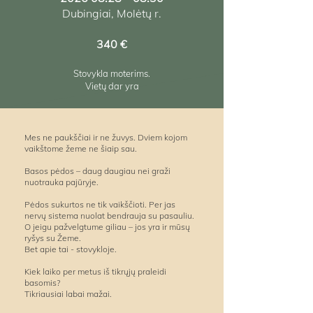
Dubingiai, Molėtų r.
340 €
Stovykla moterims.
Vietų dar yra
Mes ne paukščiai ir ne žuvys. Dviem kojom
vaikštome žeme ne šiaip sau.
Basos pėdos – daug daugiau nei graži
nuotrauka pajūryje.
Pėdos sukurtos ne tik vaikščioti. Per jas
nervų sistema nuolat bendrauja su pasauliu.
O jeigu pažvelgtume giliau – jos yra ir mūsų
ryšys su Žeme.
Bet apie tai - stovykloje.
Kiek laiko per metus iš tikrųjų praleidi
basomis?
Tikriausiai labai mažai.