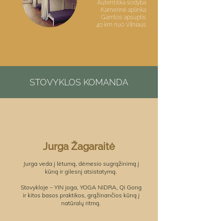
Autentiška sodyba
Kamerinė aplinka
Gamtos apsuptis
40 km nuo Vilniaus
STOVYKLOS KOMANDA
Jurga Žagaraitė
Jurga veda į lėtumą, dėmesio sugrąžinimą į
kūną ir gilesnį atsistatymą.
Stovykloje – YIN joga, YOGA NIDRA, Qi Gong
ir kitos basos praktikos, grąžinančios kūną į
natūralų ritmą.