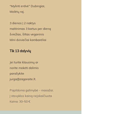
"Mylinti erdvė" Dubingiai,
Molėtų raj.​
3 dienos | 2 naktys
maitinimas 3 kartus per dieną
šviežias, šiltas veganinis
Mini dviviečiai kambarėliai
Tik 13 dalyvių
Jei turite klausimų ar
norite mokėti dalimis
parašykite
jurga@zagaraite.lt.
Papildoma galimybė – masažai.
Į stovyklos kainą neįskaičiuota
Kaina: 30–50 €