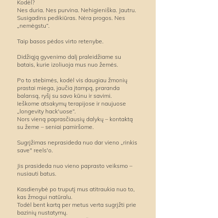
Kodėl?
Nes duria. Nes purvina. Nehigieniška. Jautru.
Susigadins pedikiūras. Nėra progos. Nes
„nemėgstu“.
Taip basos pėdos virto retenybe.
Didžiąją gyvenimo dalį praleidžiame su
batais, kurie izoliuoja mus nuo žemės.
Po to stebimės, kodėl vis daugiau žmonių
prastai miega, jaučia įtampą, praranda
balansą, ryšį su savo kūnu ir savimi.
Ieškome atsakymų terapijose ir naujuose
„longevity hack'uose“.
Nors vieną paprasčiausių dalykų – kontaktą
su žeme – seniai pamiršome.
Sugrįžimas neprasideda nuo dar vieno „rinkis
save" reels'o.
Jis prasideda nuo vieno paprasto veiksmo –
nusiauti batus.
Kasdienybė po truputį mus atitraukia nuo to,
kas žmogui natūralu.
Todėl bent kartą per metus verta sugrįžti prie
bazinių nustatymų.