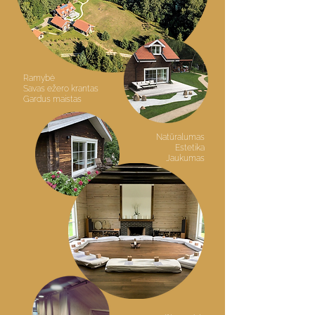
Ramybė
Savas ežero krantas
Gardus maistas
Natūralumas
Estetika
Jaukumas