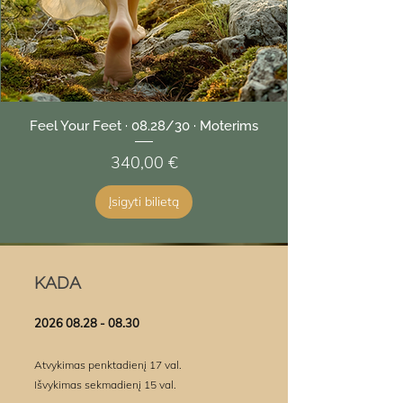
Feel Your Feet · 08.28/30 · Moterims
Kaina
340,00 €
Įsigyti bilietą
KADA
​2026
08.28 - 08.30
Atvykimas penktadienį 17 val.
Išvykimas sekmadienį 15 val.​