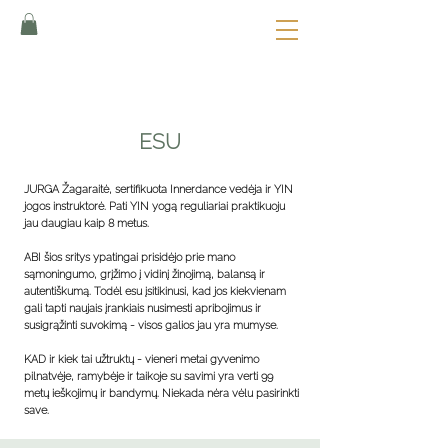
ESU
JURGA Žagaraitė,
sertifikuota Innerdance vedėja
ir YIN
jogos instruktorė. Pati YIN yogą reguliariai praktikuoju
jau daugia
u kaip 8 metus.
ABI šios sritys ypatingai prisidėjo prie mano
sąmoningumo, grįžimo į vidinį žinojimą, balansą ir
autentiškumą. Todėl esu įsitikinusi, kad jos kiekvienam
gali tapti naujais įrankiais nusimesti apribojimus ir
susigrąžinti s
uvokimą - visos galios jau yra mumyse.
KAD ir kiek tai užtruktų - vieneri metai gyvenimo
pilnatvėje, ramybėje ir taikoje su savimi y
ra verti 99
metų ieškojimų ir bandymų. Niekada nėra vėlu pasirinkti
save.