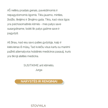
AŠ netikiu prastais genais, paveldimomis ir
nepagydomomis ligomis. Tikiu jausmo, minties,
žodžio, tikėjimo ir žinojimo galia. Tikiu, kad visos ligos
yra psichosomatinės kilmės - mes patys save
susargdiname, todėl tik patys galime save ir
pagydyti.
Aš žinau, kad esu savo paties gydytoja, kaip ir
kiekvienas iš mūsų. Tad kviečiu visus kartu su manimi
pažinti alternatyvios holistinės medicinos pasaulį, kuris
yra tikroji ateities medicina.
SUSITIKIME ant kilimėlio,
Jurga
NARYSTĖS IR RENGINIAI
STOVYKLA