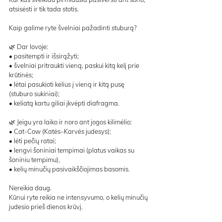
atsisėsti ir tik tada stotis.
Kaip galime ryte švelniai pažadinti stuburą?
🌿 Dar lovoje:
• pasitempti ir išsirąžyti;
• švelniai pritraukti vieną, paskui kitą kelį prie 
krūtinės;
• lėtai pasukioti kelius į vieną ir kitą pusę 
(stuburo sukiniai);
• keliatą kartu giliai įkvėpti diafragma.
🌿 Jeigu yra laiko ir noro ant jogos kilimėlio:
• Cat-Cow (Katės–Karvės judesys);
• lėti pečių ratai;
• lengvi šoniniai tempimai (platus vaikas su 
šoniniu tempimu),
• kelių minučių pasivaikščiojimas basomis.
Nereikia daug.
Kūnui ryte reikia ne intensyvumo, o kelių minučių 
judesio prieš dienos krūvį.