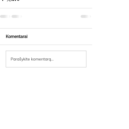
Komentarai
Parašykite komentarą...
STOVYKLA
YIN JOGA
E-PARDUOTUVĖ
INNERDANCE
KONTAKTAI