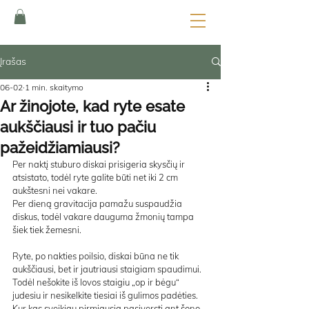
Įrašas
06-02
1 min. skaitymo
Ar žinojote, kad ryte esate
aukščiausi ir tuo pačiu
pažeidžiamiausi?
Per naktį stuburo diskai prisigeria skysčių ir 
atsistato, todėl ryte galite būti net iki 2 cm 
aukštesni nei vakare.
Per dieną gravitacija pamažu suspaudžia 
diskus, todėl vakare dauguma žmonių tampa 
šiek tiek žemesni.
Ryte, po nakties poilsio, diskai būna ne tik 
aukščiausi, bet ir jautriausi staigiam spaudimui.
Todėl nešokite iš lovos staigiu „op ir bėgu“ 
judesiu ir nesikelkite tiesiai iš gulimos padėties.
Kur kas sveikiau pirmiausia pasiversti ant šono, 