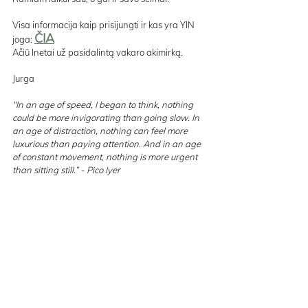
Visa informacija kaip prisijungti ir kas yra YIN 
ČIA
joga: 
Ačiū Inetai už pasidalintą vakaro akimirką.
Jurga  
"In an age of speed, I began to think, nothing 
could be more invigorating than going slow. In 
an age of distraction, nothing can feel more 
luxurious than paying attention. And in an age 
of constant movement, nothing is more urgent 
than sitting still.” - Pico Iyer