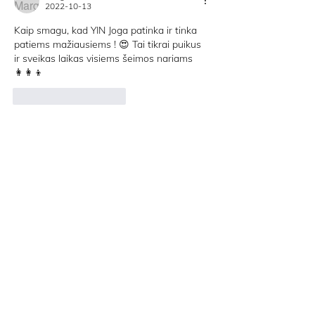
2022-10-13
Kaip smagu, kad YIN Joga patinka ir tinka 
patiems mažiausiems ! 😍 Tai tikrai puikus 
ir sveikas laikas visiems šeimos nariams 
👩‍👩‍👦
Patinka
Atsakyti
STOVYKLA
YIN JOGA
E-PARDUOTUVĖ
INNERDANCE
KONTAKTAI
PAGRINDINIS
BLOG
D.U.K.
PRISTATYMAS IR GRĄŽINIMAS