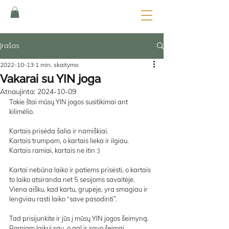
Įrašas
2022-10-13
1 min. skaitymo
Vakarai su YIN joga
Atnaujinta:
2024-10-09
Tokie štai mūsų YIN jogos susitikimai ant 
kilimėlio. 
Kartais prisėda šalia ir namiškiai. 
Kartais trumpam, o kartais lieka ir ilgiau. 
Kartais ramiai, kartais ne itin :)
Kartai nebūna laiko ir patiems prisėsti, o kartais 
to laiko atsiranda net 5 sesijoms savaitėje.
Viena aišku, kad kartu, grupėje, yra smagiau ir 
lengviau rasti laiko “save pasodinti”.
Tad prisijunkite ir jūs į mūsų YIN jogos šeimyną. 
Ramiam laikui sau, o gal ir savo šeimai.