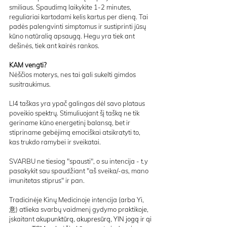
smiliaus. Spaudimą laikykite 1-2 minutes, 
reguliariai kartodami kelis kartus per dieną. Tai 
padės palengvinti simptomus ir sustiprinti jūsų 
kūno natūralią apsaugą. Hegu yra tiek ant 
dešinės, tiek ant kairės rankos.
KAM vengti? 
Nėščios moterys, nes tai gali sukelti gimdos 
susitraukimus. 
LI4 taškas yra ypač galingas dėl savo plataus 
poveikio spektrų. Stimuliuojant šį tašką ne tik 
geriname kūno energetinį balansą, bet ir 
stipriname gebėjimą emociškai atsikratyti to, 
kas trukdo ramybei ir sveikatai.
SVARBU ne tiesiog "spausti", o su intencija - t.y 
pasakykit sau spaudžiant "aš sveika/-as, mano 
imunitetas stiprus" ir pan. 
Tradicinėje Kinų Medicinoje intencija (arba Yi, 
意) atlieka svarbų vaidmenį gydymo praktikoje, 
įskaitant
 akupunktūrą, akupresūrą, YIN jogą ir qi 