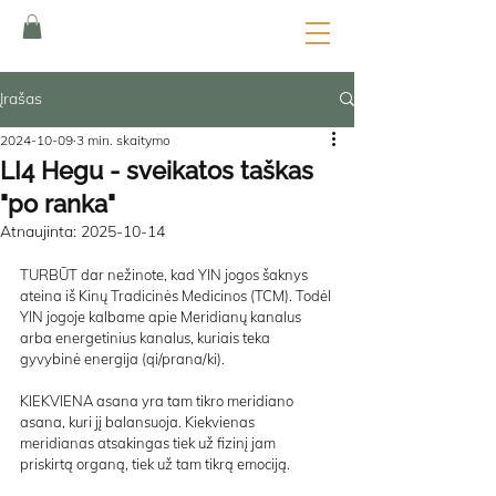
Įrašas
2024-10-09
3 min. skaitymo
LI4 Hegu - sveikatos taškas
"po ranka"
Atnaujinta:
2025-10-14
TURBŪT dar nežinote, kad YIN jogos šaknys 
ateina iš Kinų Tradicinės Medicinos (TCM). Todėl 
YIN jogoje kalbame apie Meridianų kanalus 
arba energetinius kanalus, kuriais teka 
gyvybinė energija (qi/prana/ki). 
KIEKVIENA asana yra tam tikro meridiano 
asana, kuri jį balansuoja. Kiekvienas 
meridianas atsakingas tiek už fizinį jam 
priskirtą organą, tiek už tam tikrą emociją. 