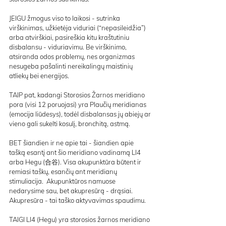
JEIGU žmogus viso to laikosi - sutrinka 
virškinimas, užkietėja viduriai (“nepasileidžia”) 
arba atvirškiai, pasireškia kitu kraštutiniu 
disbalansu - viduriavimu. Be virškinimo, 
atsiranda odos problemų, nes organizmas 
nesugeba pašalinti nereikalingų maistinių 
atliekų bei energijos. 
TAIP pat, kadangi Storosios Žarnos meridiano 
pora (visi 12 poruojasi) yra Plaučių meridianas 
(emocija liūdesys), todėl disbalansas jų abiejų ar 
vieno gali sukelti kosulį, bronchitą, astmą.
BET šiandien ir ne apie tai - šiandien apie 
tašką esantį ant šio meridiano vadinamą LI4 
arba Hegu (合谷). Visa akupunktūra būtent ir 
remiasi taškų, esančių ant meridianų 
stimuliacija.  Akupunktūros namuose 
nedarysime sau, bet akupresūrą - drąsiai. 
Akupresūra - tai taško aktyvavimas spaudimu.
TAIGI LI4 (Hegu) yra storosios žarnos meridiano 