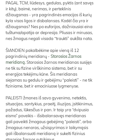
PAGAL TCM, liūdesys, gedulas, pyktis (ant savęs 
ir kitų), baimė, nerimas, ir perteklinis 
džiaugsmas - yra pagrindinės emocijos iš kurių 
kyla visos ligos ir disbalansas. Kodėl čia yra ir 
džiaugsmas? Nes po euforijos, dažniausiai eina 
tuštuma/apatija ar depresija. Pliusas ir minusas, 
nes žmogus negali visada “traukti” aukšta nata.
ŠIANDIEN pakalbėkime apie vieną iš 12 
pagrindinių meridianų - 
Storosios Žarnos 
meridianą.
 Storosios žarnos meridianas susijęs 
ne tik su fizine virškinimo sistema, bet ir su 
energijos tekėjimu kūne. Šis meridianas 
siejamas su gedulu ir gebėjimu “paleisti” - ne tik 
fiziniame, bet ir emociniuose lygmenyse. 
PALEISTI žmones iš savo gyvenimo, netektis, 
situacijas, santykius, praeitį, iliuzijas, įsitikinimus, 
pažadus, lūkesčius ir pan. Ir taip yra “dvipusio 
eismo” poveikis - išsibalansavęs meridianas 
gali paveikti žmogaus gebėjimą “paleisti”, arba 
žmogaus nenoras, užsispyrimas ir laikymąsis 
gali išbalansuoti meridianą ir sukelti fizinius 
storosios žarnos sutrikimus. 