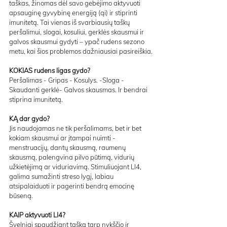
taškas, žinomas dėl savo gebėjimo aktyvuoti 
apsauginę gyvybinę energiją (qi) ir stiprinti 
imunitetą. Tai vienas iš svarbiausių taškų 
peršalimui, slogai, kosuliui, gerklės skausmui ir 
galvos skausmui gydyti – ypač rudens sezono 
metu, kai šios problemos dažniausiai pasireiškia.
KOKIAS rudens ligas gydo?
Peršalimas - Gripas - Kosulys. -Sloga - 
Skaudanti gerklė- Galvos skausmas. Ir bendrai 
stiprina imunitetą.
KĄ dar gydo?
Jis naudojamas ne tik peršalimams, bet ir bet 
kokiam skausmui ar įtampai nuimti - 
menstruacijų, dantų skausmą, raumenų 
skausmą, palengvina pilvo pūtimą, vidurių 
užkietėjimą ar viduriavimą. Stimuliuojant LI4, 
galima sumažinti streso lygį, labiau 
atsipalaiduoti ir pagerinti bendrą emocinę 
būseną.
KAIP aktyvuoti LI4? 
Švelniai spaudžiant tašką tarp nykščio ir 