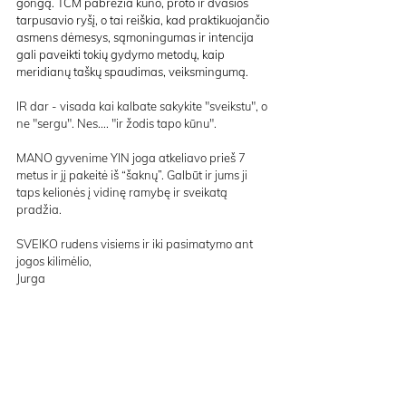
gongą. TCM pabrėžia kūno, proto ir dvasios 
tarpusavio ryšį, o tai reiškia, kad praktikuojančio 
asmens dėmesys, sąmoningumas ir intencija 
gali paveikti tokių gydymo metodų, kaip 
meridianų taškų spaudimas, veiksmingumą.
IR dar - visada kai kalbate sakykite "sveikstu", o 
ne "sergu". Nes.... "ir žodis tapo kūnu".
MANO gyvenime YIN joga atkeliavo prieš 7 
metus ir jį pakeitė iš “šaknų”. Galbūt ir jums ji 
taps kelionės į vidinę ramybę ir sveikatą 
pradžia.
SVEIKO rudens visiems ir iki pasimatymo ant 
jogos kilimėlio,
Jurga