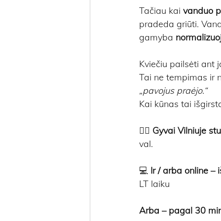
Tačiau kai 
vanduo p
pradeda griūti. Vand
gamyba 
normalizuo
Kviečiu pailsėti ant 
Tai ne tempimas ir n
„pavojus praėjo.“
Kai kūnas tai išgirst
🧘‍♀️
 Gyvai Vilniuje stu
val.
💻
 Ir / arba online –
LT laiku
Arba – pagal 30 min