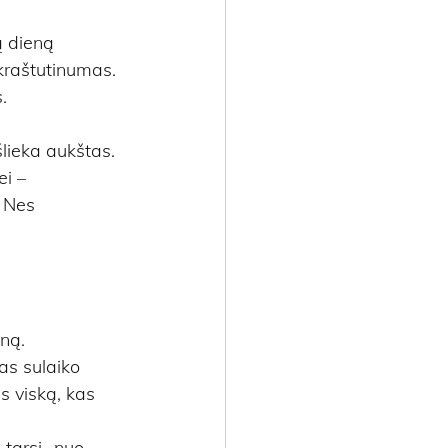
ą dieną 
kraštutinumas. 
.
šlieka aukštas. 
i – 
. Nes 
ną. 
as sulaiko 
s viską, kas 
 tarsi „nuo 