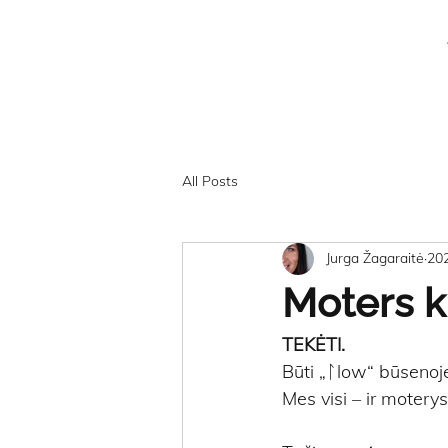
All Posts
Jurga Žagaraitė
20
Moters k
TEKĖTI.
Būti „ᛚlow“ būsenoj
Mes visi – ir motery