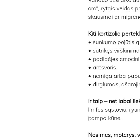
oro“, rytais veidas p
skausmai ar migren
Kiti kortizolio perte
• sunkumo pojūtis g
• sutrikęs virškinim
• padidėjęs emocini
• antsvoris
• nemiga arba pabudi
• dirglumas, ašaroj
Ir taip – net labai l
limfos sąstoviu, ryt
įtampa kūne.
Nes mes, moterys, vi