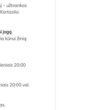
į – užtvankos 
ortizolio 
N jogą
.
a kūnui žinią: 
dieniais 20:00 
niais 20:00 val. 
as.