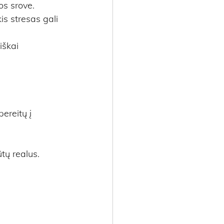
os srove.
s stresas gali 
škai 
ereitų į 
tų realus. 