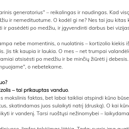
arinis generatorius" – reikalingas ir naudingas. Kad vis
u ir nemedituotume. O kodėl gi ne? Nes tai jau kitas 
ti ir pasėdėti po medžiu, ir įgyvendinti darbus bei vizijas
ampa nebe momentinis, o nuolatinis – kortizolio kiekis i
s. Jis tik kaupia ir laukia. O mes – net trumpai valandėle
amiai atsisėsti po medžiu ir be minčių žiūrėti į debesis
mpuojame", o nebetekame.
duo?
izolis – tai prikauptas vanduo
. 
s mokslinis faktas, bet labai taikliai atspindi kūno būse
stus, skatindamas juos sulaikyti natrį (druską). O kai kūn
aikyti ir vandenį. Tarsi ruoštųsi nežinomybei – laikydama
iniuose, limfos tekėjimas lėtėja. Tada: svoris ima augti