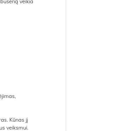
ę būseną veikia 
ėjimas, 
as. Kūnas jį 
us veiksmui. 