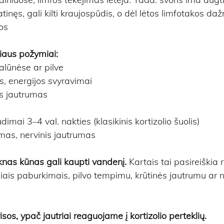
atinęs, gali kilti kraujospūdis, o dėl lėtos limfotakos da
os
kliaus požymiai:
alūnėse ar pilve
as, energijos svyravimai
s jautrumas
mai 3–4 val. nakties (klasikinis kortizolio šuolis)
imas, nervinis jautrumas
ieknas kūnas gali kaupti vandenį. 
Kartais tai pasireiškia 
iniais paburkimais, pilvo tempimu, krūtinės jautrumu ar n
sos, ypač jautriai reaguojame į kortizolio perteklių.