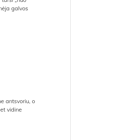
žnėja galvos 
ne antsvoriu, o 
et vidine 