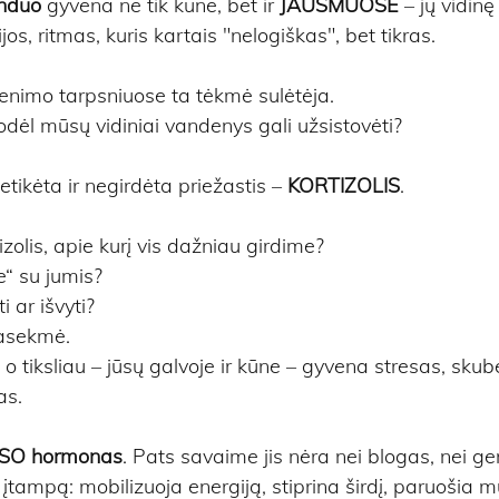
nduo 
gyvena ne tik kūne, bet ir 
JAUSMUOSE
 – jų vidin
jos, ritmas, kuris kartais "nelogiškas", bet tikras.
venimo tarpsniuose ta tėkmė sulėtėja.
odėl mūsų vidiniai vandenys gali užsistovėti?
etikėta ir negirdėta priežastis – 
KORTIZOLIS
.
zolis, apie kurį vis dažniau girdime? 
e“ su jumis? 
i ar išvyti?
pasekmė. 
o tiksliau – jūsų galvoje ir kūne – gyvena stresas, skub
s. 
SO hormonas
. Pats savaime jis nėra nei blogas, nei ger
ampą: mobilizuoja energiją, stiprina širdį, paruošia m