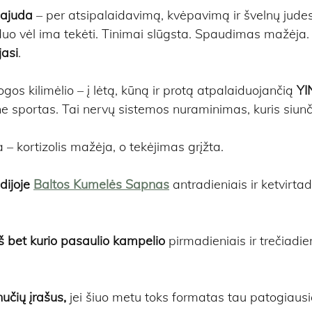
ajuda
 – per atsipalaidavimą, kvėpavimą ir švelnų judes
uo vėl ima tekėti. Tinimai slūgsta. Spaudimas mažėja. K
jasi
.
jogos kilimėlio – į lėtą, kūną ir protą atpalaiduojančią 
YI
e sportas. Tai nervų sistemos nuraminimas, kuris siunči
a – kortizolis mažėja, o tekėjimas grįžta.
dijoje 
Baltos Kumelės Sapnas
 antradieniais ir ketvirta
 iš bet kurio pasaulio kampelio 
pirmadieniais ir trečiadie
učių įrašus,
 jei šiuo metu toks formatas tau patogiausi