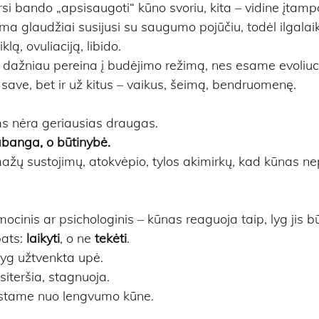
si bando „apsisaugoti“ kūno svoriu, kita – vidine įtamp
 glaudžiai susijusi su saugumo pojūčiu, todėl ilgalaiki
lą, ovuliaciją, libido.
dažniau pereina į budėjimo režimą, nes esame evoliuci
 save, bet ir už kitus – vaikus, šeimą, bendruomenę.
ms nėra geriausias draugas.
rabanga, o būtinybė. 
mažų sustojimų, atokvėpio, tylos akimirkų, kad kūnas nep
mocinis ar psichologinis – kūnas reaguoja taip, lyg jis bū
ats: 
laikyti
, o ne 
tekėti
.
yg užtvenkta upė. 
siteršia, stagnuoja. 
lstame nuo lengvumo kūne.