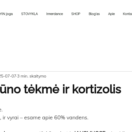
YIN joga
STOVYKLA
Innerdance
SHOP
Blog'as
Apie
Konta
25-07-07
3 min. skaitymo
ūno tėkmė ir kortizolis
e.
s, ir vyrai – esame apie 60% vandens.