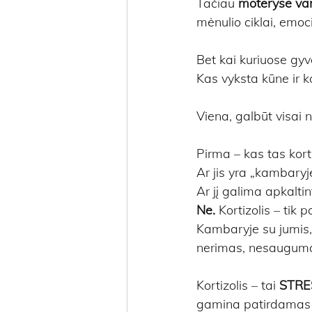
Tačiau 
moteryse va
mėnulio ciklai, emoci
Bet kai kuriuose gy
Kas vyksta kūne ir k
Viena, galbūt visai n
Pirma – kas tas korti
Ar jis yra „kambaryj
Ar jį galima apkaltint
Ne.
 Kortizolis – tik 
Kambaryje su jumis, 
nerimas, nesauguma
Kortizolis – tai 
STRE
gamina patirdamas įt