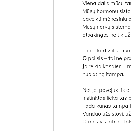
Viena dalis mūsų tar
Mūsų hormonų sistema
paveikti mėnesinių cik
Mūsų nervų sistema 
atsakingos ne tik už
Todėl kortizolis mu
O poilsis – tai ne p
Jo reikia kasdien – 
nuolatinę įtampą.
Net jei pavojus tik e
Instinktas lieka tas p
Tada kūnas tampa l
Vanduo užsistovi, už
O mes vis labiau to