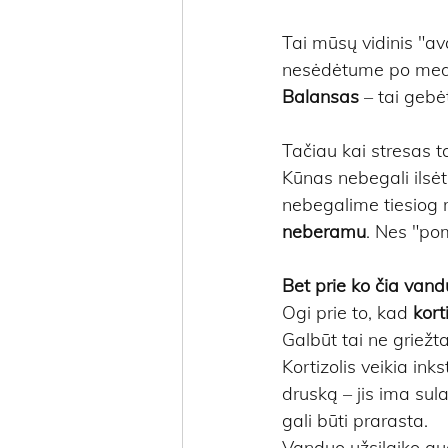
Tai mūsų vidinis "av
nesėdėtume po medži
Balansas
 – tai gebė
Tačiau kai stresas t
Kūnas nebegali ilsėti
nebegalime tiesiog r
neberamu
. Nes "po
Bet prie ko čia van
Ogi prie to, kad 
kort
Galbūt tai ne griežta
Kortizolis veikia ink
druską – jis ima sul
gali būti prarasta.
Vanduo užsilaiko aud