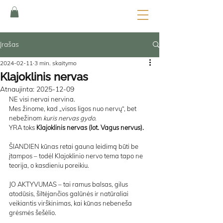
Įrašas
2024-02-11
3 min. skaitymo
Klajoklinis nervas
Atnaujinta:
2025-12-09
NE visi nervai nervina.
Mes žinome, kad „visos ligos nuo nervų“, bet 
nebežinom 
kuris nervas gydo
.
YRA toks 
Klajoklinis nervas (lot. Vagus nervus).
ŠIANDIEN kūnas retai gauna leidimą būti be 
įtampos – todėl Klajoklinio nervo tema tapo ne 
teorija, o kasdieniu poreikiu. 
JO AKTYVUMAS – tai ramus balsas, gilus 
atodūsis, šiltėjančios galūnės ir natūraliai 
veikiantis virškinimas, kai kūnas nebeneša 
grėsmės šešėlio.