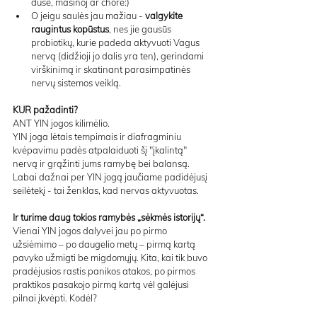
duše, mašinoj ar chore:)
O jeigu saulės jau mažiau - 
valgykite 
raugintus kopūstus
, nes jie gausūs 
probiotikų, kurie padeda aktyvuoti Vagus 
nervą (didžioji jo dalis yra ten), gerindami 
virškinimą ir skatinant parasimpatinės 
nervų sistemos veiklą.
KUR pažadinti?
ANT YIN jogos kilimėlio.
YIN joga lėtais tempimais ir diafragminiu 
kvėpavimu padės atpalaiduoti šį "įkalintą" 
nervą ir grąžinti jums ramybę bei balansą. 
Labai dažnai per YIN jogą jaučiame padidėjusį 
seilėtekį - tai ženklas, kad nervas aktyvuotas.
Ir turime daug tokios ramybės „sėkmės istorijų“. 
Vienai YIN jogos dalyvei jau po pirmo 
užsiėmimo – po daugelio metų – pirmą kartą 
pavyko užmigti be migdomųjų. Kita, kai tik buvo 
pradėjusios rastis panikos atakos, po pirmos 
praktikos pasakojo pirmą kartą vėl galėjusi 
pilnai įkvėpti. Kodėl?