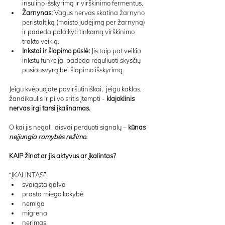
insulino išskyrimą ir virškinimo fermentus.
Žarnynas:
 Vagus nervas skatina žarnyno 
peristaltiką (maisto judėjimą per žarnyną) 
ir padeda palaikyti tinkamą virškinimo 
trakto veiklą.
Inkstai ir šlapimo pūslė:
 Jis taip pat veikia 
inkstų funkciją, padeda reguliuoti skysčių 
pusiausvyrą bei šlapimo išskyrimą.
Jeigu kvėpuojate paviršutiniškai,  jeigu kaklas, 
žandikaulis ir pilvo sritis įtempti - 
klajoklinis 
nervas irgi tarsi įkalinamas.
O kai jis negali laisvai perduoti signalų – 
kūnas 
neįjungia ramybės režimo.
KAIP žinot ar jis aktyvus ar įkalintas?
“ĮKALINTAS”:
svaigsta galva
prasta miego kokybė
nemiga
migrena
nerimas