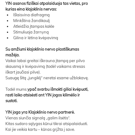
YIN asanos fiziškai atpalaiduoja tas vietas, pro 
kurias eina klajoklinis nervas:
Išlaisvina diafragmą
Minkština žandikaulį
Atleidžia įtampas kakle
Stimuliuoja žarnyną
Gilina ir lėtina kvėpavimą
Su amžiumi klajoklinio nervo plastiškumas 
mažėja.
Vaikai labai greitai iškrauna įtampą per pilvo 
skausmą ir kvėpavimą (todėl vaikams stresas 
iškart jaučiasi pilve).
Suaugę šitą „jungiklį“ neretai esame užblokavę. 
Todėl mums 
ypač svarbu išmokti giliai kvėpuoti, 
rasti laiko atsisėsti ant YIN jogos kilimėlio ir 
sustoti.
YIN joga yra Klajoklinio nervo partnerė.
Vienas siunčia signalą „galim ilsėtis“.
Kitas sudaro sąlygas kūnui tikrai atsipalaiduoti.
Kai jie veikia kartu – kūnas grįžta į save.