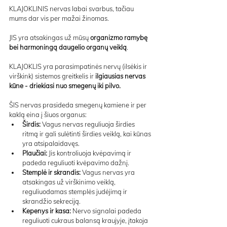
KLAJOKLINIS nervas labai svarbus, tačiau 
mums dar vis per mažai žinomas.
JIS yra atsakingas už mūsų 
organizmo ramybę 
bei harmoningą daugelio organų veiklą
.
KLAJOKLIS yra parasimpatinės nervų (ilsėkis ir 
virškink) sistemos greitkelis ir 
ilgiausias nervas 
kūne - driekiasi nuo smegenų iki pilvo.
ŠIS nervas prasideda smegenų kamiene ir per 
kaklą eina į šiuos organus:
Širdis:
 Vagus nervas reguliuoja širdies 
ritmą ir gali sulėtinti širdies veiklą, kai kūnas 
yra atsipalaidavęs.
Plaučiai:
 Jis kontroliuoja kvėpavimą ir 
padeda reguliuoti kvėpavimo dažnį.
Stemplė ir skrandis:
 Vagus nervas yra 
atsakingas už virškinimo veiklą, 
reguliuodamas stemplės judėjimą ir 
skrandžio sekreciją.
Kepenys ir kasa:
 Nervo signalai padeda 
reguliuoti cukraus balansą kraujyje, įtakoja 