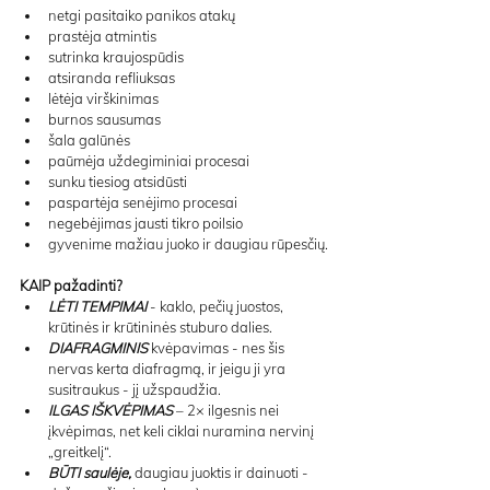
netgi pasitaiko panikos atakų
prastėja atmintis
sutrinka kraujospūdis
atsiranda refliuksas
lėtėja virškinimas
burnos sausumas
šala galūnės
paūmėja uždegiminiai procesai
sunku tiesiog atsidūsti
paspartėja senėjimo procesai
negebėjimas jausti tikro poilsio
gyvenime mažiau juoko ir daugiau rūpesčių.
KAIP pažadinti?
LĖTI TEMPIMAI 
- kaklo, pečių juostos, 
krūtinės ir krūtininės stuburo dalies.
DIAFRAGMINIS
 kvėpavimas - nes šis 
nervas kerta diafragmą, ir jeigu ji yra 
susitraukus - jį užspaudžia.
ILGAS IŠKVĖPIMAS
 – 2× ilgesnis nei 
įkvėpimas, net keli ciklai nuramina nervinį 
„greitkelį“.
BŪTI saulėje,
 daugiau juoktis ir dainuoti - 