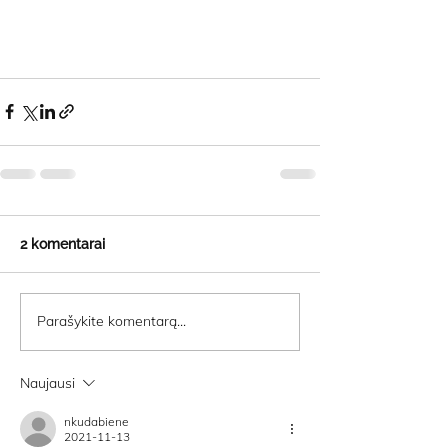
2 komentarai
Parašykite komentarą...
Naujausi
nkudabiene
2021-11-13