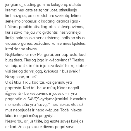
jungiamajį audinį, gamina kolageną, atstato 
kremzlines ląsteles sąnariuose, stimuliuoja 
limfmazgius, palaiko stuburo sveikatą, lėtina 
senejimo procesus, o kadangi asanos ilgos - 
būtinas papildantis diagrafminis kvėpavimas, 
kuris savaime jau yra gydantis, nes varinėja 
limfą, balansuoja nervų sistemą, pailsina visus 
vidaus organus, pažadina kamienines ląsteles. 
Ir tai dar ne viskas.....
Neįtikėtina, ar ne? Per gerai, per paprasta, kad 
būtų tiesa. Tiesiog joga ir kvėpavimas? Tiesiog 
va taip, ant kilimėlio ir jau sveiksti? Tai ką, dabar 
visi tiesiog darys jogą, kvėpuos ir bus sveiki? 
Nesąmonė, ar ne? 
O aš tikiu. Tikiu, kad tai, kas genialu yra 
paprasta. Kad tai, be ko mūsų kūnas negali 
išgyventi - be kvėpavimo ir judesio - ir yra 
pagrindiniai SAVĘS gydymo įrankiai. Ir esminis 
momentas čia yra "savęs", nes niekas kitas už 
mus nepajudės ir nepakvėpuos. Todėl niekas 
kitas ir negali mūsų pagydyti. 
Nesvarbu, ar jūs tikite, jog esate savęs kurėjas 
ar kad, žmogų sukurė dievas pagal savo 