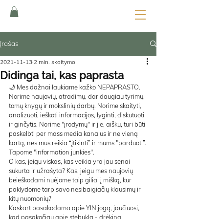
Įrašas
2021-11-13
2 min. skaitymo
Didinga tai, kas paprasta
🌙 Mes dažnai laukiame kažko NEPAPRASTO. 
Norime naujovių, atradimų, dar daugiau tyrimų, 
tomų knygų ir mokslinių darbų. Norime skaityti, 
analizuoti, ieškoti informacijos, lyginti, diskutuoti 
ir ginčytis. Norime "įrodymų" ir jie, aišku, turi būti 
paskelbti per mass media kanalus ir ne vieną 
kartą, nes mus reikia “įtikinti” ir mums "parduoti”. 
Tapome "information junkies".
O kas, jeigu viskas, kas veikia yra jau senai 
sukurta ir užrašyta? Kas, jeigu mes naujovių 
beieškodami nuėjome taip giliai į mišką, kur 
paklydome tarp savo nesibaigiačių klausimų ir 
kitų nuomonių? 
Kaskart pasakodama apie YIN jogą, jaučiuosi, 
kad pasakočiau apie stebuklą - drėkina 