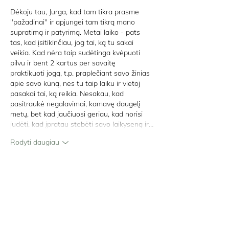
Dėkoju tau, Jurga, kad tam tikra prasme 
"pažadinai" ir apjungei tam tikrą mano 
supratimą ir patyrimą. Metai laiko - pats 
tas, kad įsitikinčiau, jog tai, ką tu sakai 
veikia. Kad nėra taip sudėtinga kvėpuoti 
pilvu ir bent 2 kartus per savaitę 
praktikuoti jogą, t.p. praplečiant savo žinias 
apie savo kūną, nes tu taip laiku ir vietoj 
pasakai tai, ką reikia. Nesakau, kad 
pasitraukė negalavimai, kamavę daugelį 
metų, bet kad jaučiuosi geriau, kad norisi 
judėti, kad įpratau stebėti savo laikyseną ir…
Rodyti daugiau
Patinka
Atsakyti
Jurga Žagaraitė
2021-11-15
Atsakymas:
nkudabiene
Ačiū, miela Nijole! ❤️ Žaviuosi Tavo ryžtu, 
entuziazmu ir motyvavija🌻