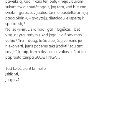
paveikslą. Kad ir kaip ten būtų - nejau buvom 
sukurti tokiais sudėtingais, jog tam, kad būtume 
sveiki ir geros savijautos, turime pasitelkti armiją 
pagalbininkų - gydytojų, dietologų, ekspertų ir 
specialistų?
Na, sakykim, …skamba , gal ir logiškai…. bet 
visgi ar yra įrodymų, kad joga ir kvėpavimas 
veikia? Yra ir daug, tačiau be jūsų veiksmo jie 
nieko verti. Jums patiems teks įrodyti “sau ant 
savęs”. Ir taip, tam reiks laiko ir valios. Ir štai čia 
paprasta tampa SUDĖTINGA....
Tad kviečiu ant kilimelio,
Įsitikinti,
Jurga 🌙