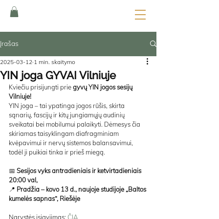
Įrašas
2025-03-12
1 min. skaitymo
YIN joga GYVAI Vilniuje
Kviečiu prisijungti prie 
gyvų YIN jogos sesijų 
Vilniuje!
YIN joga – tai ypatinga jogos rūšis, skirta 
sąnarių, fascijų ir kitų jungiamųjų audinių 
sveikatai bei mobilumui palaikyti. Dėmesys čia 
skiriamas taisyklingam diafragminiam 
kvėpavimui ir nervų sistemos balansavimui, 
todėl ji puikiai tinka ir prieš miegą.
📅 
Sesijos vyks antradieniais ir ketvirtadieniais 
20:00 val,
📍 
Pradžia – kovo 13 d., naujoje studijoje „Baltos 
kumelės sapnas“, Riešėje
Narystės įsigyjimas: 
ČIA