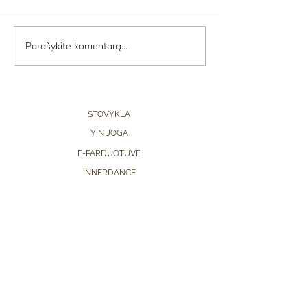
Parašykite komentarą...
STOVYKLA
YIN JOGA
E-PARDUOTUVĖ
INNERDANCE
KONTAKTAI
PAGRINDINIS
BLOG
D.U.K.
PRISTATYMAS IR GRĄŽINIMAS
PRIVATUMO POLITIKA