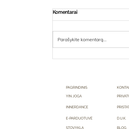
Komentarai
Parašykite komentarą...
Kurį YIN pasirinkti?
PAGRINDINIS
KONTA
YIN JOGA
PRIVAT
INNERDANCE
PRISTA
E-PARDUOTUVĖ
D.U.K.
STOVYKLA
BLOG