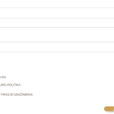
Vasa
2 nemokamos praktikos
KTAI
UMO POLITIKA
TYMAS IR GRĄŽINIMAS