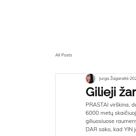
All Posts
Jurga Žagaraitė
20
Gilieji 
PRASTAI virškina, d
6000 metų skaičiuoj
giliuosiuose raumen
DAR sako, kad YIN jo