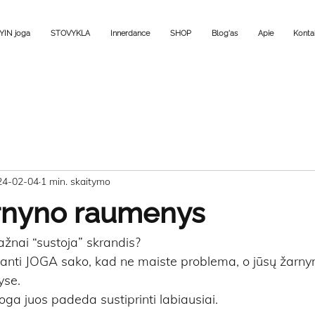
YIN joga
STOVYKLA
Innerdance
SHOP
Blog'as
Apie
Konta
24-02-04
1 min. skaitymo
žarnyno raumenys
ažnai “sustoja” skrandis?
anti JOGA sako, kad ne maiste problema, o jūsų žarnyn
yse.
ga juos padeda sustiprinti labiausiai.