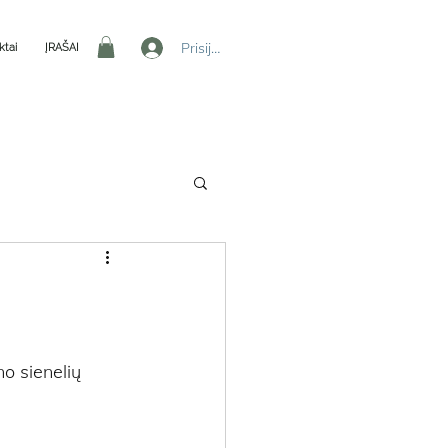
Prisijungti
ktai
ĮRAŠAI
o sienelių 