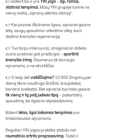
👉 
Būtent tai ir yra 
YIN joga
 –
 ilgi, ramūs, 
statiniai tempimai. 
Mūsų YIN grupėje turime ne 
vieną realią „sąnarių sėkmės istoriją“.
👉 
Kai pozose išbūname ilgiau, sąnariai gauna 
lėtą, saugų spaudimo–atleidimo ciklą, kuris 
skatina kremzlės regeneraciją.
👉 
Tuo tarpu intensyvūs, smūginiai ar didelio 
svorio pratimai gali priešingai – 
spartinti 
kremzlės irimą
. Raumenys tik tarnauja 
sąnariams, o ne atvirkščiai.
👉 
O kaip dėl 
vaikščiojimo? 
10 000 žingsnių per 
dieną tikrai naudinga širdžiai, kraujotakai, 
bendrai sveikatai. Bet sąnariai tuo metu gauna 
tik vieną ir tą patį judesio tipą
 – pakartotinį 
spaudimą, be ilgesnio atpalaidavimo.
Būtent 
lėtas, ilgai laikomas tempimas
 yra 
tinkamiausias sąnariams.
Reguliari YIN jogos praktika stabdo net 
reumatinio artrito progresavimą
. Todėl ir 