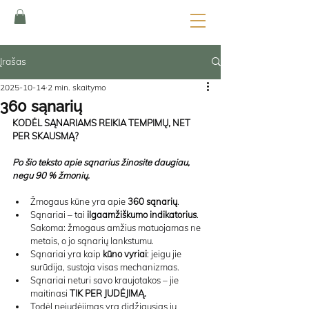
Įrašas
2025-10-14
2 min. skaitymo
360 sąnarių
KODĖL SĄNARIAMS REIKIA TEMPIMŲ, NET 
PER SKAUSMĄ?
Po šio teksto apie sąnarius žinosite daugiau, 
negu 90 % žmonių.
Žmogaus kūne yra apie 
360 sąnarių
.
Sąnariai – tai 
ilgaamžiškumo indikatorius
. 
Sakoma: žmogaus amžius matuojamas ne 
metais, o jo sąnarių lankstumu.
Sąnariai yra kaip 
kūno vyriai
: jeigu jie 
surūdija, sustoja visas mechanizmas.
Sąnariai neturi savo kraujotakos – jie 
maitinasi 
TIK PER JUDĖJIMĄ.
Todėl nejudėjimas yra didžiausias jų 