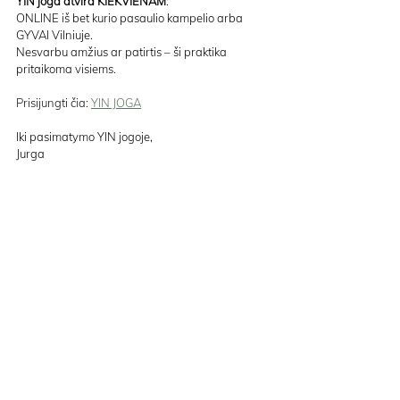
YIN joga atvira KIEKVIENAM
:
ONLINE iš bet kurio pasaulio kampelio arba 
GYVAI Vilniuje.
Nesvarbu amžius ar patirtis – ši praktika 
pritaikoma visiems.
Prisijungti čia: 
YIN JOGA
Iki pasimatymo YIN jogoje,
Jurga