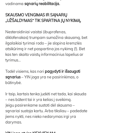
vadinama 
sąnarių reabilitacija.
SKAUSMO VENGIMAS IR SĄNARIŲ 
„UŽŠALDYMAS“ TIK SPARTINA JŲ NYKIMĄ.
Nesteroidiniai vaistai (ibuprofenas, 
diklofenakas) trumpam sumažina skausmą, bet 
ilgalaikiai tyrimai rodo – jie slopina kremzlės 
atsikūrimą ir net paspartina jos nykimą (!). Bet 
kas ten skaito vaistų informacinius lapelius ar 
tyrimus...
Todėl visiems, kas nori 
pagydyti ir išsaugoti 
sąnarius
 – YIN joga yra ne pasirinkimas, o 
būtinybė.
Ir taip, kartais tenka judėti net tada, kai skauda 
– nes būtent tai ir yra kelias į sveikimą.
Jeigu pasirenkame sustoti dėl skausmo – 
sąnariai sustoja kartu. Arba tiksliau – padedate 
jiems nykti, nes nieko nedarymas irgi yra 
darymas.