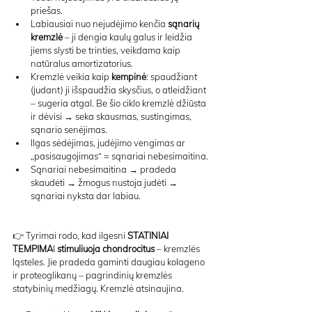
priešas.
Labiausiai nuo nejudėjimo kenčia 
sąnarių 
kremzlė
 – ji dengia kaulų galus ir leidžia 
jiems slysti be trinties, veikdama kaip 
natūralus amortizatorius.
Kremzlė veikia kaip 
kempinė
: spaudžiant 
(judant) ji išspaudžia skysčius, o atleidžiant 
– sugeria atgal. Be šio ciklo kremzlė džiūsta 
ir dėvisi → seka skausmas, sustingimas, 
sąnario senėjimas.
Ilgas sėdėjimas, judėjimo vengimas ar 
„pasisaugojimas“ = sąnariai nebesimaitina.
Sąnariai nebesimaitina → pradeda 
skaudėti → žmogus nustoja judėti → 
sąnariai nyksta dar labiau.
👉 
Tyrimai rodo, kad ilgesni 
STATINIAI 
TEMPIMA
I
 stimuliuoja chondrocitus
 – kremzlės 
ląsteles. Jie pradeda gaminti daugiau kolageno 
ir proteoglikanų – pagrindinių kremzlės 
statybinių medžiagų. Kremzlė atsinaujina.