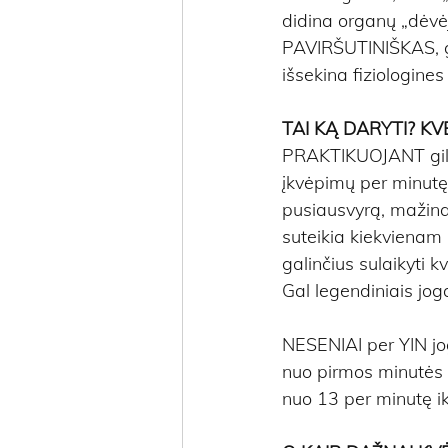
didina organų „dėvė
PAVIRŠUTINIŠKAS, gre
išsekina fiziologine
TAI KĄ DARYTI? KV
PRAKTIKUOJANT gilų 
įkvėpimų per minutę.
pusiausvyrą, mažina s
suteikia kiekvienam
galinčius sulaikyti 
Gal legendiniais joga
NESENIAI per YIN jog
nuo pirmos minutės k
nuo 13 per minutę ik