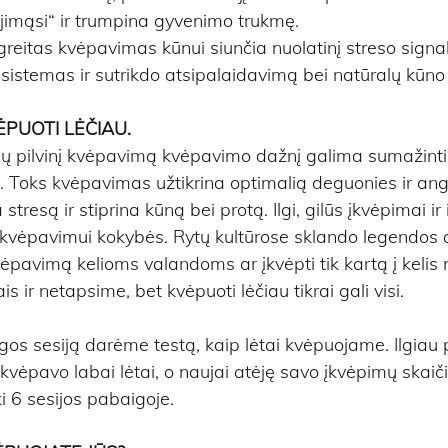
jimąsi“ ir trumpina gyvenimo trukmę.
itas kvėpavimas kūnui siunčia nuolatinį streso signalą
s sistemas ir sutrikdo atsipalaidavimą bei natūralų kūno
ĖPUOTI LĖČIAU.
pilvinį kvėpavimą kvėpavimo dažnį galima sumažinti 
 Toks kvėpavimas užtikrina optimalią deguonies ir angl
tresą ir stiprina kūną bei protą. Ilgi, gilūs įkvėpimai ir
 kvėpavimui kokybės. Rytų kultūrose sklando legendos a
kvėpavimą kelioms valandoms ar įkvėpti tik kartą į kelis
is ir netapsime, bet kvėpuoti lėčiau tikrai gali visi.
os sesiją darėme testą, kaip lėtai kvėpuojame. Ilgiau 
vėpavo labai lėtai, o naujai atėję savo įkvėpimų skaič
i 6 sesijos pabaigoje.