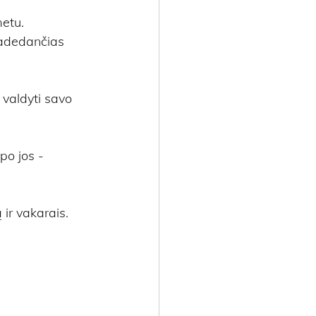
etu. 
adedančias 
valdyti savo 
po jos - 
ir vakarais. 