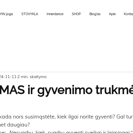
YIN joga
STOVYKLA
Innerdance
SHOP
Blog'as
Apie
Konta
24-11-11
2 min. skaitymo
MAS ir gyvenimo trukm
 nors susimąstėte, kiek ilgai norite gyventi? Gal turi
 net daugiau?
„Nesvarbu, kiek, svarbu gyventi sveikai ir laimingai.“