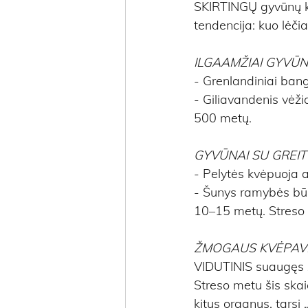
SKIRTINGŲ gyvūnų kv
tendencija: kuo lėč
ILGAAMŽIAI GYVŪN
- Grenlandiniai bang
- Giliavandenis vėži
500 metų.
GYVŪNAI SU GREI
- Pelytės kvėpuoja 
- Šunys ramybės būs
10–15 metų. Streso 
ŽMOGAUS KVĖPAV
VIDUTINIS suaugęs 
Streso metu šis skai
kitus organus, tarsi