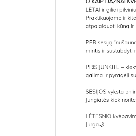
O KAIP DAŽNAI KV
LĖTAI ir giliai pilv
Praktikuojame ir k
atpalaiduoti kūną ir
PER sesiją "nušauna
mintis ir sustabdyti 
PRISIJUNKITE – kiek
galima ir pyragėlį su
SESIJOS vyksta onlin
Jungiatės kiek norite
LĖTESNIO kvėpavim
Jurga🌙