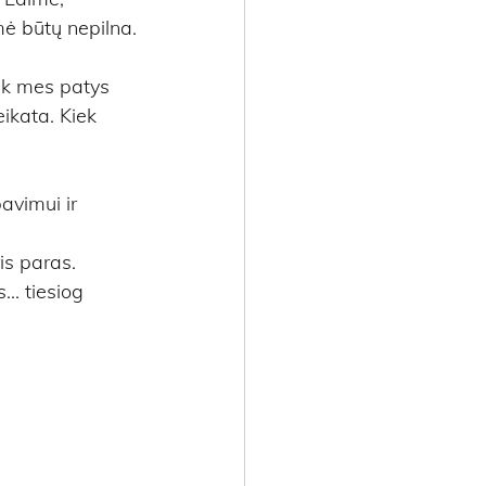
mė būtų nepilna.
ek mes patys 
ikata. Kiek 
avimui ir 
is paras.
. tiesiog 