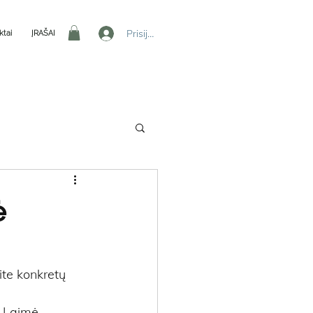
Prisijungti
ktai
ĮRAŠAI
ė
te konkretų 
 Laimė, 