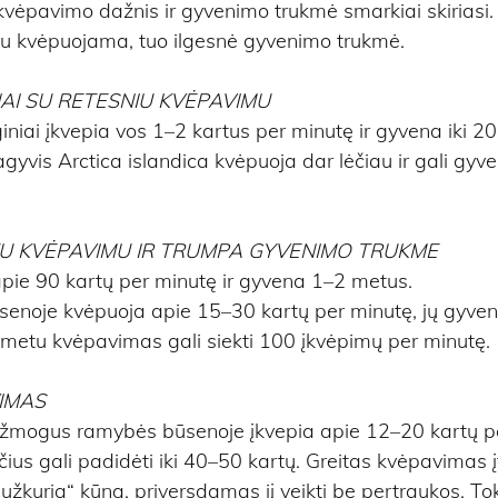
ėpavimo dažnis ir gyvenimo trukmė smarkiai skiriasi. 
iau kvėpuojama, tuo ilgesnė gyvenimo trukmė.
AI SU RETESNIU KVĖPAVIMU
iniai įkvepia vos 1–2 kartus per minutę ir gyvena iki 2
agyvis Arctica islandica kvėpuoja dar lėčiau ir gali gyve
TU KVĖPAVIMU IR TRUMPA GYVENIMO TRUKME
apie 90 kartų per minutę ir gyvena 1–2 metus.
enoje kvėpuoja apie 15–30 kartų per minutę, jų gyven
metu kvėpavimas gali siekti 100 įkvėpimų per minutę.
IMAS
žmogus ramybės būsenoje įkvepia apie 12–20 kartų pe
čius gali padidėti iki 40–50 kartų. Greitas kvėpavimas įt
 „užkuria“ kūną, priversdamas jį veikti be pertraukos. T