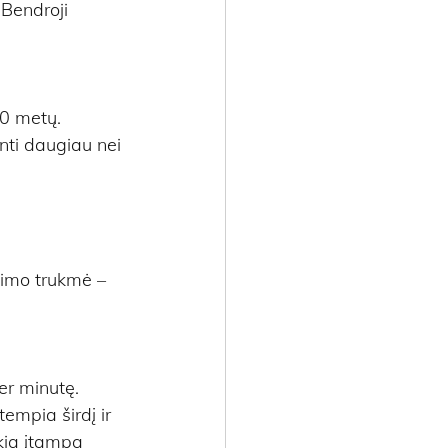
Bendroji 
00 metų.
nti daugiau nei 
imo trukmė – 
r minutę. 
empia širdį ir 
okia įtampa 