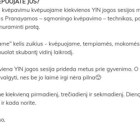
ĖPUOJATE JŪS?
iniu kvėpavimu kvėpuojame kiekvienos YIN jogos sesijos m
itas Pranayamos – sąmoningo kvėpavimo – technikas, p
 nuraminti protą.
me" kelis zuikius - kvėpuojame, tempiamės, mokomės 
nuolat skubantį vidinį laikrodį.
viena YIN jogos sesija prideda metus prie gyvenimo. O 
valgyti, nes be jo laimė irgi nėra pilna🙂
e kiekvieną pirmadienį, trečiadienį ir sekmadienį. Dieną 
 ir kada norite.
o,