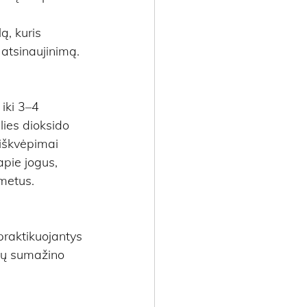
, kuris 
 atsinaujinimą.
iki 3–4 
ies dioksido 
 iškvėpimai 
pie jogus, 
 metus.
praktikuojantys 
ių sumažino 