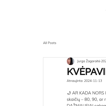
All Posts
Jurga Žagaraitė
20
KVĖPAVI
Atnaujinta:
2024-11-13
🌙 AR KADA NORS kada
skaičių – 80, 90, ar
DAŽNIAUSIAI sakome: 