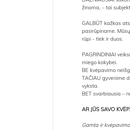
žinoma, – tai subjek
GALBŪT kažkas atsak
pasirūpiname. Mūsų 
rūpi - tiek ir duos.
PAGRINDINIAI veiksn
miego kokybei.
BE kvėpavimo neišgyv
TAČIAU gyvenime daž
vyksta.
BET svarbiausia – ne
AR JŪS SAVO KVĖP
Gamta ir kvėpavimo