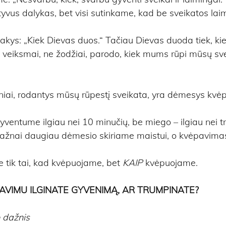
tyvus dalykas, bet visi sutinkame, kad be sveikatos lai
ys: „Kiek Dievas duos.“ Tačiau Dievas duoda tiek, ki
veiksmai, ne žodžiai, parodo, kiek mums rūpi mūsų sve
iai, rodantys mūsų rūpestį sveikata, yra dėmesys kvėp
entume ilgiau nei 10 minučių, be miego – ilgiau nei tr
nai daugiau dėmesio skiriame maistui, o kvėpavimas..
 tik tai, kad kvėpuojame, bet 
KAIP 
kvėpuojame.
AVIMU ILGINATE GYVENIMĄ, AR TRUMPINATE?
 dažnis