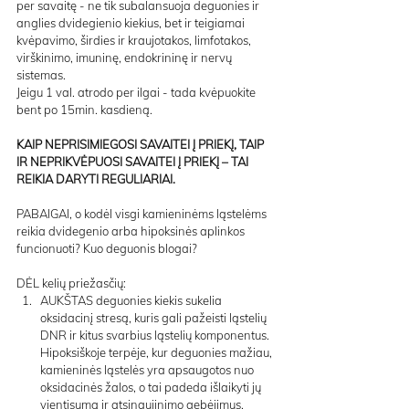
per savaitę - ne tik subalansuoja deguonies ir 
anglies dvidegienio kiekius, bet ir teigiamai 
kvėpavimo, širdies ir kraujotakos, limfotakos, 
virškinimo, imuninę, endokrininę ir nervų 
sistemas.
Jeigu 1 val. atrodo per ilgai - tada kvėpuokite 
bent po 15min. kasdieną.
KAIP NEPRISIMIEGOSI SAVAITEI Į PRIEKĮ, TAIP 
IR NEPRIKVĖPUOSI SAVAITEI Į PRIEKĮ – TAI 
REIKIA DARYTI REGULIARIAI.
PABAIGAI, o kodėl visgi kamieninėms ląstelėms 
reikia dvidegenio arba hipoksinės aplinkos 
funcionuoti? Kuo deguonis blogai?
DĖL kelių priežasčių:
AUKŠTAS deguonies kiekis sukelia 
oksidacinį stresą, kuris gali pažeisti ląstelių 
DNR ir kitus svarbius ląstelių komponentus. 
Hipoksiškoje terpėje, kur deguonies mažiau, 
kamieninės ląstelės yra apsaugotos nuo 
oksidacinės žalos, o tai padeda išlaikyti jų 
vientisumą ir atsinaujinimo gebėjimus.