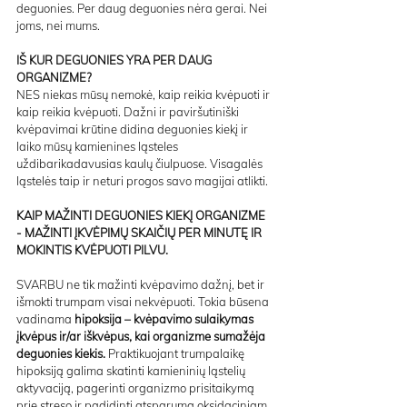
deguonies. Per daug deguonies nėra gerai. Nei 
joms, nei mums.
IŠ KUR DEGUONIES YRA PER DAUG 
ORGANIZME?
NES niekas mūsų nemokė, kaip reikia kvėpuoti ir 
kaip reikia kvėpuoti. Dažni ir paviršutiniški 
kvėpavimai krūtine didina deguonies kiekį ir 
laiko mūsų kamienines ląsteles 
uždibarikadavusias kaulų čiulpuose. Visagalės 
ląstelės taip ir neturi progos savo magijai atlikti.
KAIP MAŽINTI DEGUONIES KIEKĮ ORGANIZME 
- MAŽINTI ĮKVĖPIMŲ SKAIČIŲ PER MINUTĘ IR 
MOKINTIS KVĖPUOTI PILVU.
SVARBU ne tik mažinti kvėpavimo dažnį, bet ir 
išmokti trumpam visai nekvėpuoti. Tokia būsena 
vadinama 
hipoksija – kvėpavimo sulaikymas 
įkvėpus ir/ar iškvėpus, kai organizme sumažėja 
deguonies kiekis.
 Praktikuojant trumpalaikę 
hipoksiją galima skatinti kamieninių ląstelių 
aktyvaciją, pagerinti organizmo prisitaikymą 
prie streso ir padidinti atsparumą oksidaciniam 