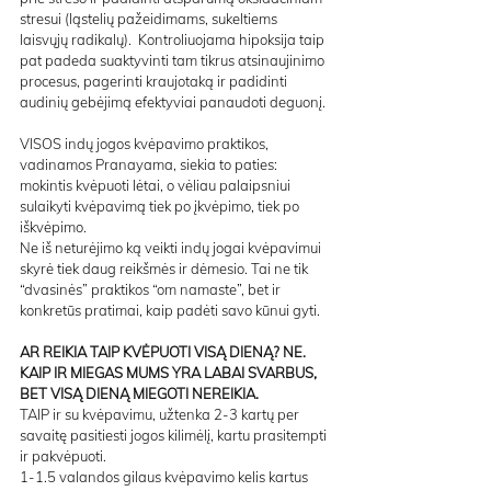
stresui (ląstelių pažeidimams, sukeltiems 
laisvųjų radikalų).  Kontroliuojama hipoksija taip 
pat padeda suaktyvinti tam tikrus atsinaujinimo 
procesus, pagerinti kraujotaką ir padidinti 
audinių gebėjimą efektyviai panaudoti deguonį.
VISOS indų jogos kvėpavimo praktikos, 
vadinamos Pranayama, siekia to paties: 
mokintis kvėpuoti lėtai, o vėliau palaipsniui 
sulaikyti kvėpavimą tiek po įkvėpimo, tiek po 
iškvėpimo.
Ne iš neturėjimo ką veikti indų jogai kvėpavimui 
skyrė tiek daug reikšmės ir dėmesio. Tai ne tik 
“dvasinės” praktikos “om namaste”, bet ir 
konkretūs pratimai, kaip padėti savo kūnui gyti.
AR REIKIA TAIP KVĖPUOTI VISĄ DIENĄ? NE. 
KAIP IR MIEGAS MUMS YRA LABAI SVARBUS, 
BET VISĄ DIENĄ MIEGOTI NEREIKIA.
TAIP ir su kvėpavimu, užtenka 2-3 kartų per 
savaitę pasitiesti jogos kilimėlį, kartu prasitempti 
ir pakvėpuoti.
1-1.5 valandos gilaus kvėpavimo kelis kartus 