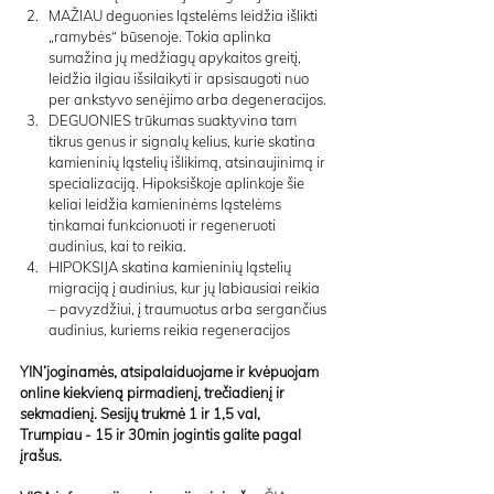
MAŽIAU deguonies ląstelėms leidžia išlikti 
„ramybės“ būsenoje. Tokia aplinka 
sumažina jų medžiagų apykaitos greitį, 
leidžia ilgiau išsilaikyti ir apsisaugoti nuo 
per ankstyvo senėjimo arba degeneracijos.
DEGUONIES trūkumas suaktyvina tam 
tikrus genus ir signalų kelius, kurie skatina 
kamieninių ląstelių išlikimą, atsinaujinimą ir 
specializaciją. Hipoksiškoje aplinkoje šie 
keliai leidžia kamieninėms ląstelėms 
tinkamai funkcionuoti ir regeneruoti 
audinius, kai to reikia.
HIPOKSIJA skatina kamieninių ląstelių 
migraciją į audinius, kur jų labiausiai reikia 
– pavyzdžiui, į traumuotus arba sergančius 
audinius, kuriems reikia regeneracijos
YIN’joginamės, atsipalaiduojame ir kvėpuojam 
online kiekvieną pirmadienį, trečiadienį ir 
sekmadienį. Sesijų trukmė 1 ir 1,5 val,
Trumpiau - 15 ir 30min jogintis galite pagal 
įrašus.