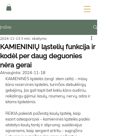
Įrašas
2024-11-13
3 min. skaitymo
KAMIENINIŲ ląstelių funkcija ir
kodėl per daug deguonies
nėra gerai
Atnaujinta:
2024-11-18
KAMIENINĖS ląstelės (angl. stem cells) – mūsų 
kūno rezervinės ląstelės, turinčios stebuklingų 
gebėjimų. Jos gali tapti bet kokiu kūno audiniu, 
reikalingu gijimui: kaulų, raumenų, nervų, odos ir 
kitoms ląstelėmis.
REIKIA pakeisti pažeistą kaulų ląstelę, kaip 
esant osteoporozei – kamieninės ląstelės padės 
atstatys kaulų tankį ir stiprumą; susidėvėjus 
sąnariams, kaip sergant artritu – sugrąžins 