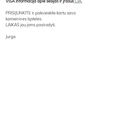
VISA informacija apie sesijas ir įrašus
 ČIA.
PRISIJUNKITE ir pakvieskite kartu savo 
kamienines ląsteles. 
LAIKAS jau joms pasirodyti.
Jurga