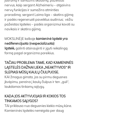
judrumą ir sumažins skausmą; pažeistus 
nervus, kaip sergant Alzheimeriu – atgaivins 
nervų funkcijas ir sumažins atminties 
praradimą; sergant Laimo liga – skatins gijimą 
ir padės regeneruoti paveiktus audinius;  vėžiu 
pažeistas ląsteles – padės organizmui kovoti su 
navikais ir skatins gijimą.
MOKSLINĖJE kalboje 
kamieninė ląstelė yra 
nediferencijuota (nespecializuota) 
ląstelė,
 galinti atsinaujinti ir įgyti reikalingą 
formą pagal organizmo poreikius.
TAČIAU PROBLEMA TAME, KAD KAMIENINĖS 
LĄSTELĖS DAŽNAI LIEKA „NEAKTYVIOS“ IR 
SLEPIASI MŪSŲ KAULŲ ČIULPUOSE.
KAI žmogus gimsta, jos su pirmu deguones 
įkvėpimu, pereina į kaulų čiulpus ir ten „guli“, 
laukdamos tinkamų sąlygų.
KADA JOS AKTYVUOJASI IR KOKIOS TOS 
TINKAMOS SĄLYGOS?
TAI priklauso nuo deguonies kiekio mūsų kūne. 
Kamieninės ląstelės nemėgsta per daug 