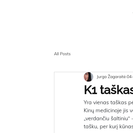
All Posts
Jurga Žagaraitė
04
K1 taška
Yra vienas taškas p
Kinų medicinoje jis
„verdančiu šaltiniu“ 
tašku, per kurį kūnas