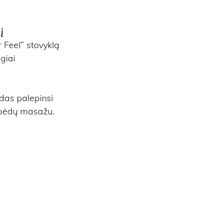
į
 Feel” stovyklą
giai
das palepinsi
r pėdų masažu.