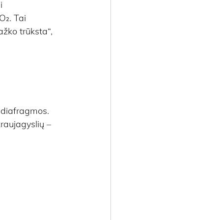
i 
O₂. Tai 
žko trūksta“, 
– diafragmos.
aujagyslių – 