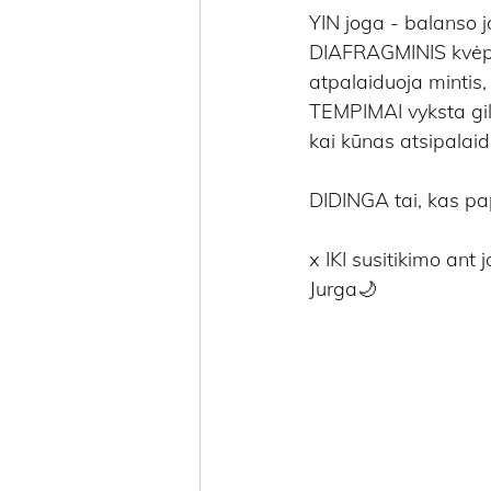
YIN joga - balanso 
DIAFRAGMINIS kvėpav
atpalaiduoja mintis,
TEMPIMAI vyksta gili
kai kūnas atsipalaid
DIDINGA tai, kas pa
x IKI susitikimo ant j
Jurga🌙