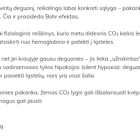
vintų deguonį, reikalinga labai konkreti sąlyga – paka
s. Čia ir prasideda Bohr efektas.
iziologinis reiškinys, kurio metu didesnis CO₂ kiekis le
siskirti nuo hemoglobino ir patekti į ląsteles.
net jei kraujyje gausu deguonies – jis lieka „užrakintas“
vadinamosios tylios hipoksijos (silent hypoxia): deguon
ir pasiekti ląstelių, nors yra visai šalia.
guonies pakanka, žemas CO₂ lygis gali išbalansuoti kvė
ogus gali jausti:
ą.