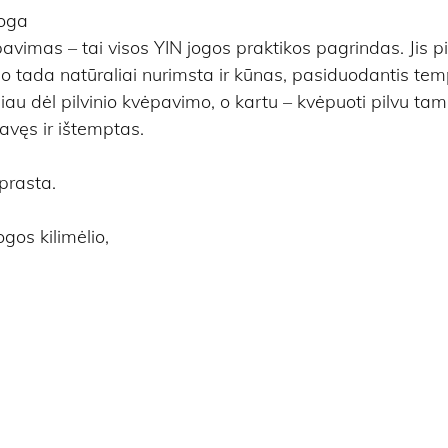
joga
imas – tai visos YIN jogos praktikos pagrindas. Jis p
 o tada natūraliai nurimsta ir kūnas, pasiduodantis tem
au dėl pilvinio kvėpavimo, o kartu – kvėpuoti pilvu tam
avęs ir ištemptas.
prasta.
ogos kilimėlio,