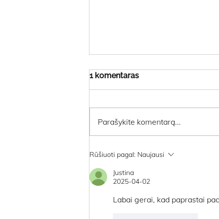
1 komentaras
Parašykite komentarą...
Kurį YIN pasirinkti?
Rūšiuoti pagal:
Naujausi
Justina
2025-04-02
Labai gerai, kad paprastai paai
Patinka
Atsakyti