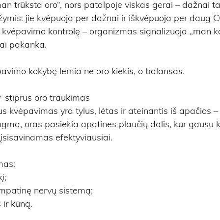
 trūksta oro“, nors patalpoje viskas gerai – dažnai ta
ožymis: jie kvėpuoja per dažnai ir iškvėpuoja per daug C
r kvėpavimo kontrolę – organizmas signalizuoja „man ka
iai pakanka.
pavimo kokybę lemia ne oro kiekis, o balansas.
stiprus oro traukimas
us kvėpavimas yra tylus, lėtas ir ateinantis iš apačios 
a, oras pasiekia apatines plaučių dalis, kur gausu kr
įsisavinamas efektyviausiai.
mas:
į;
mpatinę nervų sistemą;
 ir kūną.