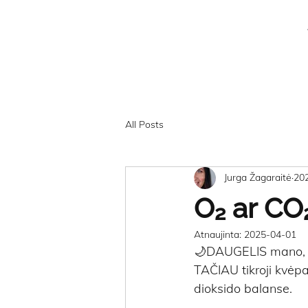
All Posts
Jurga Žagaraitė
20
O₂ ar CO
Atnaujinta:
2025-04-01
🌙DAUGELIS mano, k
TAČIAU tikroji kvėpa
dioksido balanse.