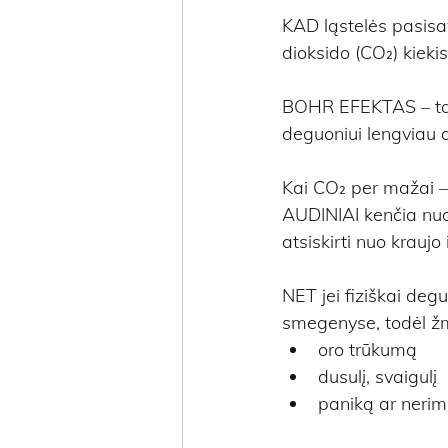
KAD ląstelės pasisa
dioksido (CO₂) kieki
BOHR EFEKTAS – tai f
deguoniui lengviau at
Kai CO₂ per mažai – 
AUDINIAI kenčia nuo 
atsiskirti nuo kraujo 
NET jei fiziškai de
smegenyse, todėl žm
oro trūkumą
dusulį, svaigulį
paniką ar nerim