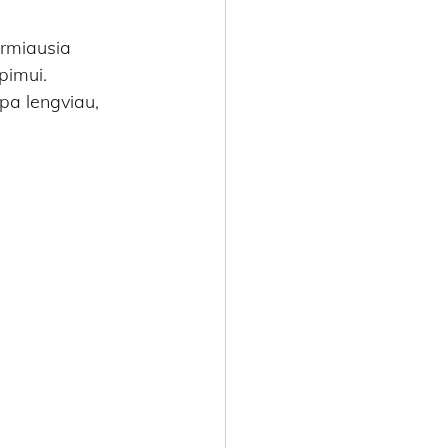
irmiausia 
pimui. 
pa lengviau, 