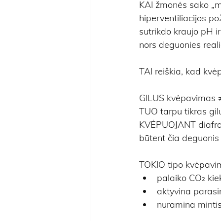
KAI žmonės sako „man
hiperventiliacijos p
sutrikdo kraujo pH i
nors deguonies real
TAI reiškia, kad kvė
GILUS kvėpavimas ≠ 
TUO tarpu tikras gil
KVĖPUOJANT diafragm
būtent čia deguonis 
TOKIO tipo kvėpavi
palaiko CO₂ kiek
aktyvina parasi
nuramina mintis