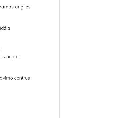
nkamas anglies 
idžia 
.
is negali 
pavimo centrus 