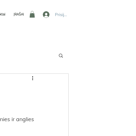
Prisijungti
ktai
ĮRAŠAI
ies ir anglies 