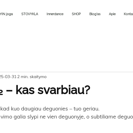
YIN joga
STOVYKLA
Innerdance
SHOP
Blog'as
Apie
Konta
25-03-31
2 min. skaitymo
₂ – kas svarbiau?
ad kuo daugiau deguonies – tuo geriau.
vimo galia slypi ne vien deguonyje, o subtiliame deguon