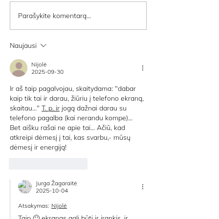
Parašykite komentarą...
Naujausi
Nijolė
2025-09-30
Ir aš taip pagalvojau, skaitydama: "dabar 
kaip tik tai ir darau, žiūriu į telefono ekraną, 
skaitau..." 
T. p. ir
 jogą dažnai darau su 
telefono pagalba (kai nerandu kompe)... 
Bet aišku rašai ne apie tai... Ačiū, kad 
atkreipi dėmesį į tai, kas svarbu,- mūsų 
dėmesį ir energiją!
Patinka
Atsakyti
Jurga Žagaraitė
2025-10-04
Atsakymas:
Nijolė
Taip 🙂 ekranas gali būti ir įrankis, ir 