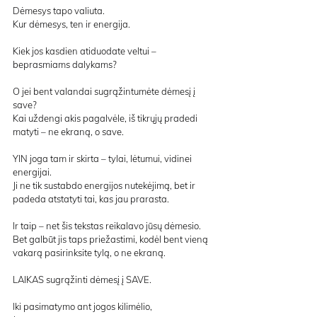
Dėmesys tapo valiuta.
Kur dėmesys, ten ir energija.
Kiek jos kasdien atiduodate veltui – 
beprasmiams dalykams?
O jei bent valandai sugrąžintumėte dėmesį į 
save?
Kai uždengi akis pagalvėle, iš tikrųjų pradedi 
matyti – ne ekraną, o save.
YIN joga tam ir skirta – tylai, lėtumui, vidinei 
energijai.
Ji ne tik sustabdo energijos nutekėjimą, bet ir 
padeda atstatyti tai, kas jau prarasta.
Ir taip – net šis tekstas reikalavo jūsų dėmesio.
Bet galbūt jis taps priežastimi, kodėl bent vieną 
vakarą pasirinksite tylą, o ne ekraną.
LAIKAS sugrąžinti dėmesį į SAVE.
Iki pasimatymo ant jogos kilimėlio,