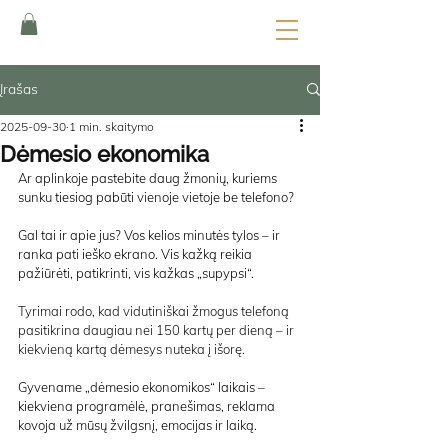
Įrašas
2025-09-30
1 min. skaitymo
Dėmesio ekonomika
Ar aplinkoje pastebite daug žmonių, kuriems 
sunku tiesiog pabūti vienoje vietoje be telefono?
Gal tai ir apie jus? Vos kelios minutės tylos – ir 
ranka pati ieško ekrano. Vis kažką reikia 
pažiūrėti, patikrinti, vis kažkas „supypsi“.
Tyrimai rodo, kad vidutiniškai žmogus telefoną 
pasitikrina daugiau nei 150 kartų per dieną – ir 
kiekvieną kartą dėmesys nuteka į išorę.
Gyvename „dėmesio ekonomikos“ laikais – 
kiekviena programėlė, pranešimas, reklama 
kovoja už mūsų žvilgsnį, emocijas ir laiką.