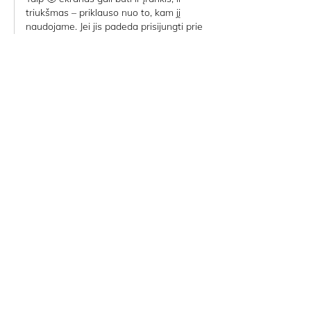
triukšmas – priklauso nuo to, kam jį 
naudojame. Jei jis padeda prisijungti prie 
jogos ar rasti ramybės, tada dėmesys 
jau nukreiptas ten, kur svarbiausia – į 
save 🌿.“
Patinka
Atsakyti
STOVYKLA
YIN JOGA
E-PARDUOTUVĖ
INNERDANCE
KONTAKTAI
PAGRINDINIS
BLOG
D.U.K.
PRISTATYMAS IR GRĄŽINIMAS